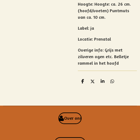
Hoogte: Hoogte: ca. 26 cm.
(hoofd/voeten) Puntmuts
van ca. 10 cm.
Label: ja
Locatie: Prenatal
Overige info:
Grijs met
zilveren ogen etc.
Belletje
rammel in het hoofd
D
D
S
D
e
e
h
e
l
e
a
l
e
l
r
e
n
e
n
Over ons