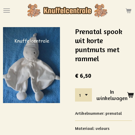
Ga
direct
naar
de
Prenatal spook
hoofdinhoud
wit korte
puntmuts met
rammel
€ 6,50
In
winkelwagen
Artikelnummer:
prenatal
Materiaal: velours