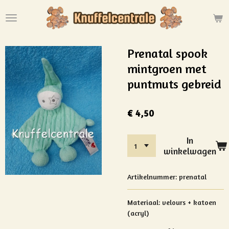
Ga
direct
naar
de
Prenatal spook
hoofdinhoud
mintgroen met
puntmuts gebreid
€ 4,50
In
winkelwagen
Artikelnummer:
prenatal
Materiaal: velours + katoen
(acryl)