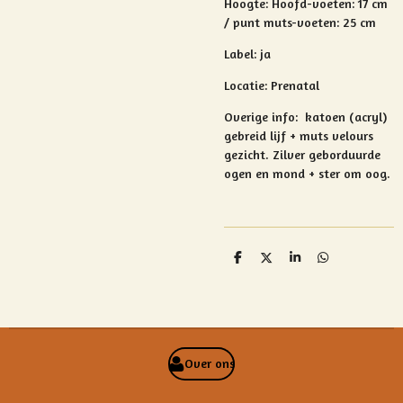
Hoogte: Hoofd-voeten: 17 cm
/ punt muts-voeten: 25 cm
Label: ja
Locatie: Prenatal
Overige info:
katoen (acryl)
gebreid lijf + muts
velours
gezicht. Zilver geborduurde
ogen en mond + ster om oog.
D
D
S
D
e
e
h
e
l
e
a
l
e
l
r
e
n
e
n
Over ons