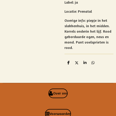
Label: ja
Locatie: Prenatal
Overige info:
piepje in het
slakkenhuis, in het midden.
Korrels onderin het lijf. Rood
geborduurde ogen, neus en
mond. Punt voelsprieten is
rood.
D
D
S
D
e
e
h
e
l
e
a
l
e
l
r
e
n
e
n
Over ons
Voorwaarden