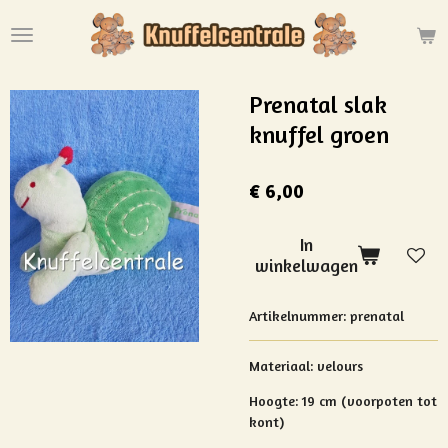
Ga
direct
naar
de
Prenatal slak
hoofdinhoud
knuffel groen
€ 6,00
In
winkelwagen
Artikelnummer:
prenatal
Materiaal:
velours
Hoogte: 19 cm (voorpoten tot
kont)