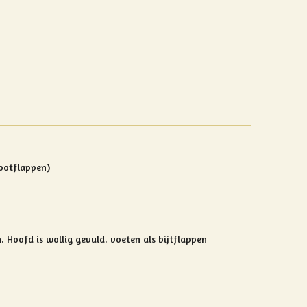
ootflappen)
n.
Hoofd is wollig gevuld.
voeten als bijtflappen