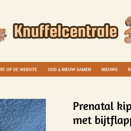
RT OP DE WEBSITE
OUD & NIEUW SAMEN
NIEUWS
R
Prenatal ki
met bijtfla