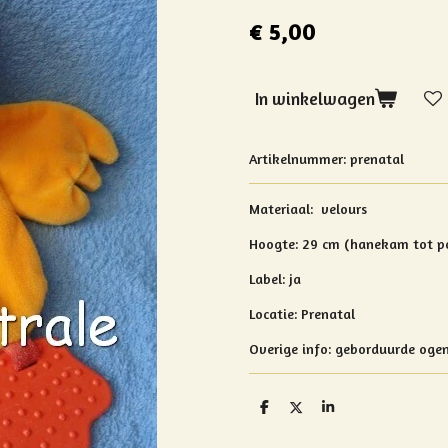
€ 5,00
In winkelwagen
Artikelnummer:
prenatal
Materiaal: velours
Hoogte: 29 cm (hanekam tot p
Label: ja
Locatie: Prenatal
Overige info: geborduurde oge
D
D
S
e
e
h
l
e
a