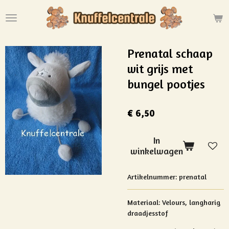
Ga
direct
naar
de
Prenatal schaap
hoofdinhoud
wit grijs met
bungel pootjes
€ 6,50
In
winkelwagen
Artikelnummer:
prenatal
Materiaal:
Velours, langharig
draadjesstof