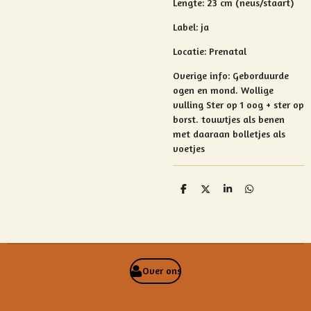
Lengte: 23 cm (neus/staart)
Label: ja
Locatie: Prenatal
Overige info:
Geborduurde
ogen en mond. Wollige
vulling Ster op 1 oog + ster op
borst. touwtjes als benen
met daaraan bolletjes als
voetjes
D
D
S
D
e
e
h
e
l
e
a
l
e
l
r
e
n
e
n
Over ons