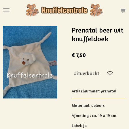
Ga
direct
naar
de
Prenatal beer wit
hoofdinhoud
knuffeldoek
€ 7,50
Uitverkocht
Artikelnummer:
prenatal
Materiaal:
velours
Afmeting : ca. 19 x 19 cm.
Label: ja