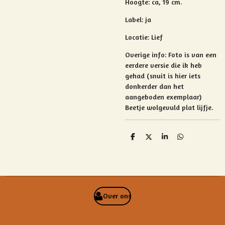
Hoogte: ca, 19 cm.
Label: ja
Locatie: Lief
Overige info: F
oto is van een
eerdere versie die ik heb
gehad (snuit is hier iets
donkerder dan het
aangeboden exemplaar)
Beetje wolgevuld plat lijfje.
D
D
S
D
e
e
h
e
l
e
a
l
e
l
r
e
n
e
n
Over ons