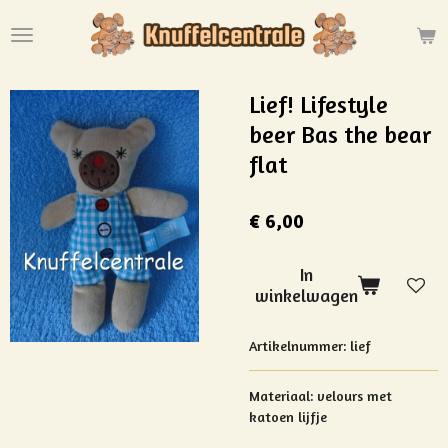
Ga
direct
naar
de
Lief! Lifestyle
hoofdinhoud
beer Bas the bear
flat
€ 6,00
In
winkelwagen
Artikelnummer:
lief
Materiaal:
velours met
katoen lijfje