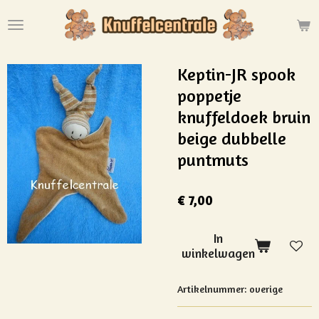
Ga
direct
naar
de
Keptin-JR spook
hoofdinhoud
poppetje
knuffeldoek bruin
beige dubbelle
puntmuts
€ 7,00
In
winkelwagen
Artikelnummer:
overige