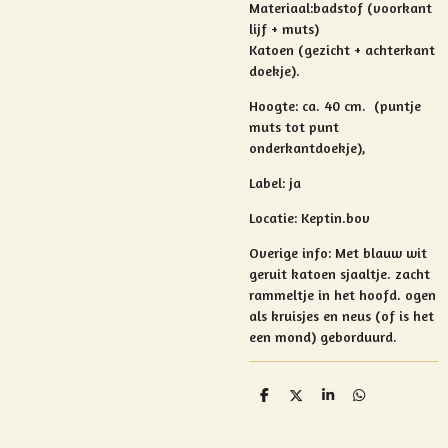
Materiaal:
badstof (voorkant
lijf + muts)
Katoen (gezicht + achterkant
doekje).
Hoogte: ca. 40 cm. (puntje
muts tot punt
onderkantdoekje),
Label: ja
Locatie: Keptin.bov
Overige info:
Met blauw wit
geruit katoen sjaaltje. zacht
r
ammeltje in het hoofd. ogen
als kruisjes en neus (of is het
een mond) geborduurd.
D
D
S
D
e
e
h
e
l
e
a
l
e
l
r
e