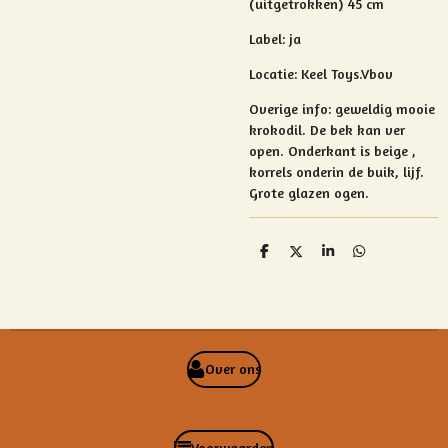
(uitgetrokken) 45 cm
Label: ja
Locatie: Keel Toys.Vbov
Overige info:
geweldig mooie
krokodil. De bek kan ver
open. Onderkant is beige ,
korrels onderin de buik, lijf.
Grote glazen ogen.
D
D
S
D
e
e
h
e
l
e
a
l
e
l
r
e
n
e
n
Over ons
Voorwaarden