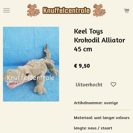
Ga
direct
naar
de
Keel Toys
hoofdinhoud
Krokodil Alliator
45 cm
€ 9,50
Uitverkocht
Artikelnummer:
overige
Materiaal: wat langer velours
lengte: neus / staart