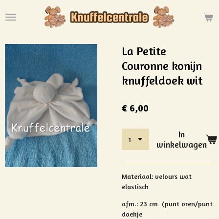
Ga
direct
naar
de
La Petite
hoofdinhoud
Couronne konijn
knuffeldoek wit
€ 6,00
In
winkelwagen
Materiaal: velours wat
elastisch
afm.: 23 cm (punt oren/punt
doekje