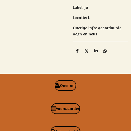
Label: ja
Locatie: L
Overige info:
geborduurde
ogen en neus
D
D
S
D
e
e
h
e
l
e
a
l
e
l
r
e
n
e
n
Over ons
Voorwaarden