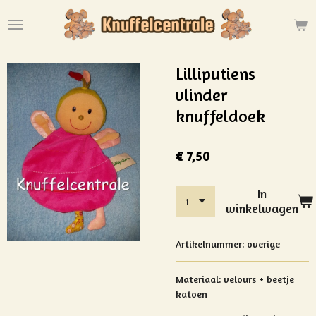
Ga
direct
naar
de
Lilliputiens
hoofdinhoud
vlinder
knuffeldoek
€ 7,50
In
winkelwagen
Artikelnummer:
overige
Materiaal: velours + beetje
katoen