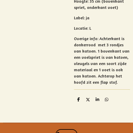
Hoogte: 35 cm (bovenkant
spriet, onderkant voet)
Label: ja
Locatie: L
Overige info:
Achterkant is
donkerrood met 3 rondjes
van katoen. 1 bovenkant van
een voelspriet is van katoen,
vleugels van een soort zijde
materiaal en 1 voet is ook
van katoen. Achterop het
hoofd zit een flap stof.
D
D
S
D
e
e
h
e
l
e
a
l
e
l
r
e
n
e
n