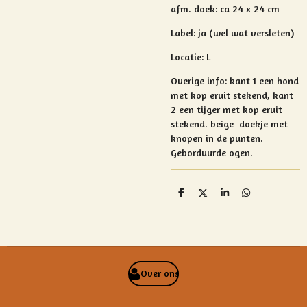
afm. doek: ca 24 x 24 cm
Label: ja (wel wat versleten)
Locatie: L
Overige info:
kant 1 een hond
met kop eruit stekend,
kant
2 een tijger met kop eruit
stekend.
beige doekje met
knopen in de punten.
Geborduurde ogen.
D
D
S
D
e
e
h
e
l
e
a
l
e
l
r
e
n
e
n
Over ons