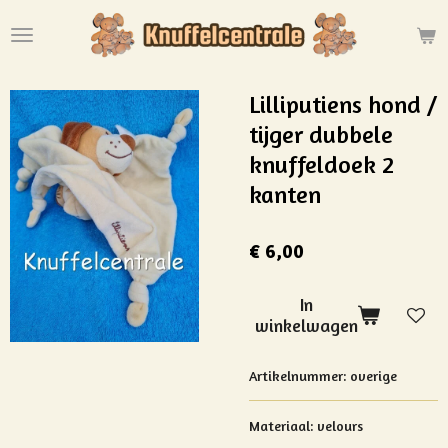
Ga
direct
naar
de
Lilliputiens hond /
hoofdinhoud
tijger dubbele
knuffeldoek 2
kanten
€ 6,00
In
winkelwagen
Artikelnummer:
overige
Materiaal: velours