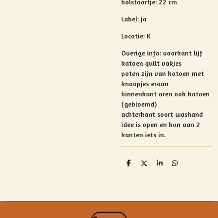
bolstaartje: 22 cm
Label: ja
Locatie: K
Overige info:
voorkant lijf
katoen quilt vakjes
poten zijn van katoen met
knoopjes eraan
binnenkant oren ook katoen
(gebloemd)
achterkant soort washand
idee is open en kan aan 2
kanten iets in.
D
D
S
D
e
e
h
e
l
e
a
l
e
l
r
e
n
e
n