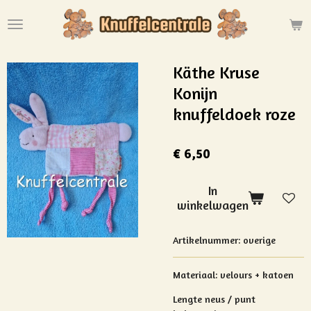
Ga
direct
naar
de
Käthe Kruse
hoofdinhoud
Konijn
knuffeldoek roze
€ 6,50
In
winkelwagen
Artikelnummer:
overige
Materiaal: velours + katoen
Lengte neus / punt