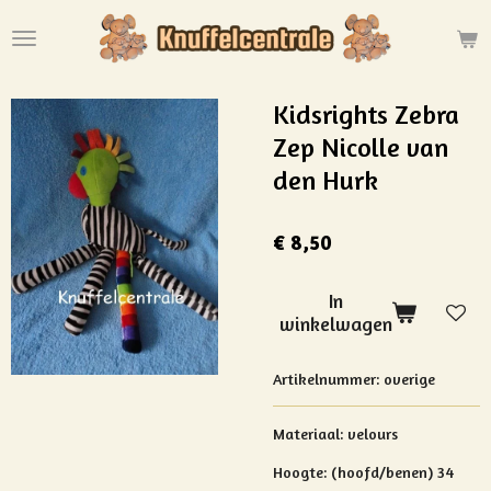
Ga
direct
naar
de
Kidsrights Zebra
hoofdinhoud
Zep Nicolle van
den Hurk
€ 8,50
In
winkelwagen
Artikelnummer:
overige
Materiaal:
velours
Hoogte: (hoofd/benen) 34