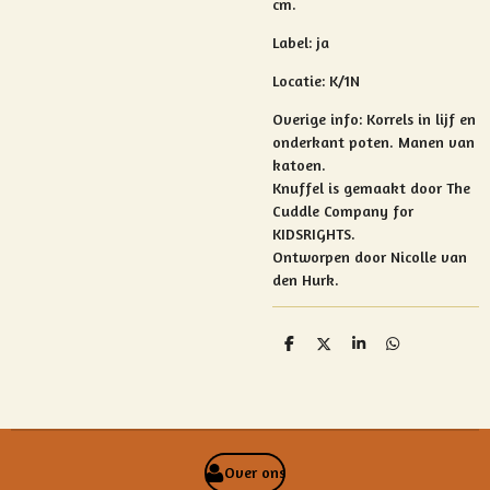
cm.
Label: ja
Locatie: K/1N
Overige info:
Korrels in lijf en
onderkant poten.
Manen van
katoen.
Knuffel is gemaakt door The
Cuddle Company for
KIDSRIGHTS.
Ontworpen door Nicolle van
den Hurk.
D
D
S
D
e
e
h
e
l
e
a
l
e
l
r
e
n
e
n
Over ons