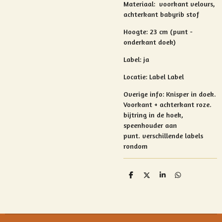
Materiaal:
voorkant velours,
achterkant babyrib stof
Hoogte: 23 cm (punt -
onderkant doek)
Label: ja
Locatie: Label Label
Overige info:
Knisper in doek.
Voorkant + achterkant roze.
bijtring in de hoek,
speenhouder aan
punt.
verschillende labels
rondom
D
D
S
D
e
e
h
e
l
e
a
l
e
l
r
e
n
e
n