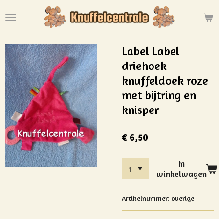
Ga
direct
naar
de
Label Label
hoofdinhoud
driehoek
knuffeldoek roze
met bijtring en
knisper
€ 6,50
In
winkelwagen
Artikelnummer:
overige