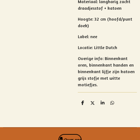
Materiaal: l
angharig zacht
draadjesstof + katoen
Hoogte: 32 cm (hoofd/punt
doek)
Label: nee
Locatie: Little Dutch
Overige info: Binnenkant
oren, binnenkant handen en
binnenkant lijfje zijn katoen
grijs stofje met witte
motiefjes.
D
D
S
D
e
e
h
e
l
e
a
l
e
l
r
e
n
e
n
Over ons