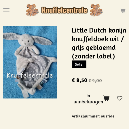
Ga
direct
naar
de
Little Dutch konijn
hoofdinhoud
knuffeldoek wit /
grijs gebloemd
(zonder label)
Sale!
€ 8,50
€ 9,00
In
winkelwagen
Artikelnummer:
overige