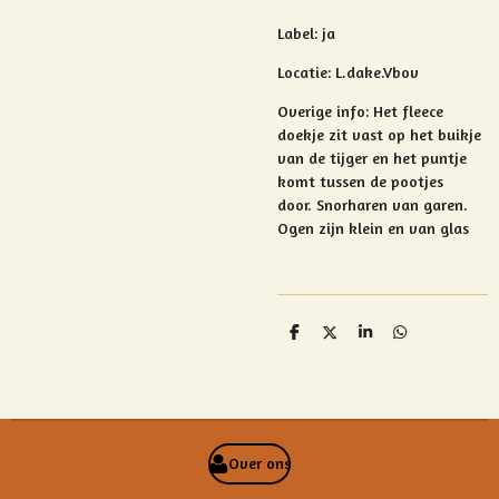
Label: ja
Locatie: L.dake.Vbov
Overige info:
Het fleece
doekje zit vast op het buikje
van de tijger en het puntje
komt tussen de pootjes
door. Snorharen van garen.
Ogen zijn klein en van glas
D
D
S
D
e
e
h
e
l
e
a
l
e
l
r
e
n
e
n
Over ons