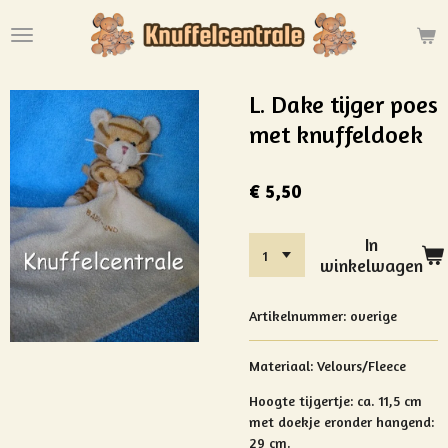
Ga
direct
naar
de
L. Dake tijger poes
hoofdinhoud
met knuffeldoek
€ 5,50
In
winkelwagen
Artikelnummer:
overige
Materiaal: Velours/Fleece
Hoogte tijgertje: ca. 11,5 cm
met doekje eronder hangend:
29 cm.