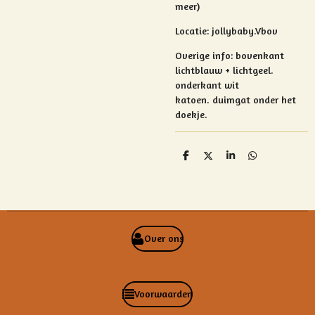
meer)
Locatie: jollybaby.Vbov
Overige info:
bovenkant
lichtblauw + lichtgeel.
onderkant wit
katoen.
duimgat onder het
doekje.
D
D
S
D
e
e
h
e
l
e
a
l
e
l
r
e
n
e
n
Over ons
Voorwaarden