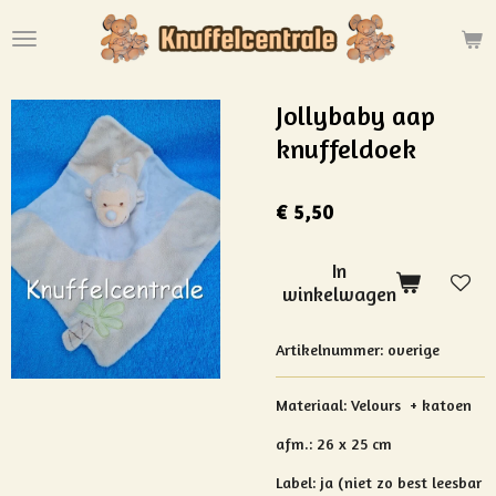
Ga
direct
naar
de
Jollybaby aap
hoofdinhoud
knuffeldoek
€ 5,50
In
winkelwagen
Artikelnummer:
overige
Materiaal: Velours + katoen
afm.: 26 x 25 cm
Label: ja (niet zo best leesbar