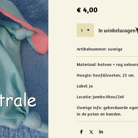
€ 4,00
In winkelwagen
Artikelnummer:
overige
Materiaal: katoen + rug velours
Hoogte:
hoofd/voeten; 23 cm.
Label: ja
Locatie: Jumbo.Vbov/2xV
Overige info: geborduurde ogen 
in de poten en handen.
D
D
S
e
e
h