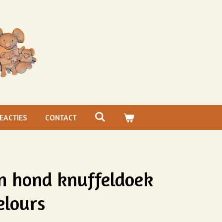
EACTIES
CONTACT
n hond knuffeldoek
elours