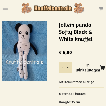
Ga
direct
naar
de
Jollein panda
hoofdinhoud
Softy Black &
White knuffel
€ 6,00
In
winkelwagen
Artikelnummer:
overige
Materiaal:
katoen
Hoogte: 35 cm