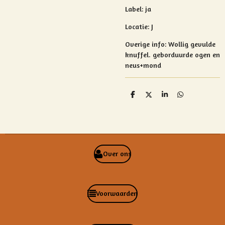
Label: ja
Locatie: J
Overige info:
Wollig gevulde
knuffel.
geborduurde ogen en
neus+mond
D
D
S
D
e
e
h
e
l
e
a
l
e
l
r
e
n
e
n
Over ons
Voorwaarden