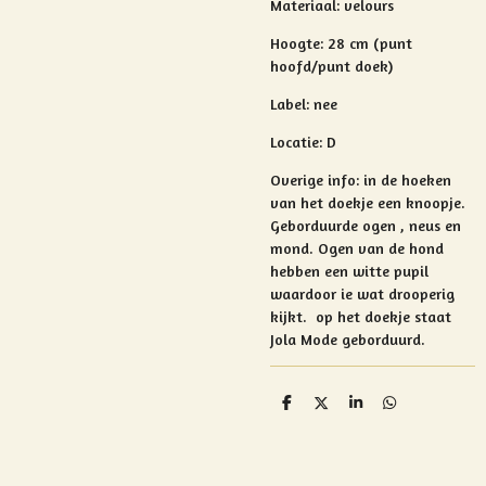
Materiaal:
velours
Hoogte: 28 cm (punt
hoofd/punt doek)
Label: nee
Locatie: D
Overige info:
in de hoeken
van het doekje een knoopje.
Geborduurde ogen , neus en
mond.
Ogen van de hond
hebben een witte pupil
waardoor ie wat drooperig
kijkt. op het doekje staat
Jola Mode geborduurd.
D
D
S
D
e
e
h
e
l
e
a
l
e
l
r
e
n
e
n