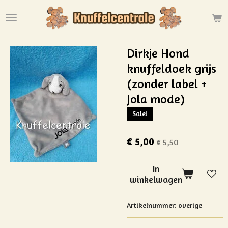
Ga
direct
naar
de
Dirkje Hond
hoofdinhoud
knuffeldoek grijs
(zonder label +
Jola mode)
Sale!
€ 5,00
€ 5,50
In
winkelwagen
Artikelnummer:
overige