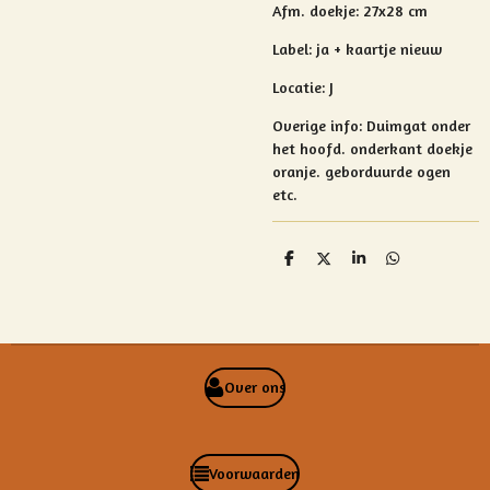
Afm. doekje: 27x28 cm
Label: ja + kaartje nieuw
Locatie: J
Overige info:
Duimgat onder
het hoofd.
onderkant doekje
oranje. geborduurde ogen
etc.
D
D
S
D
e
e
h
e
l
e
a
l
e
l
r
e
n
e
n
Over ons
Voorwaarden