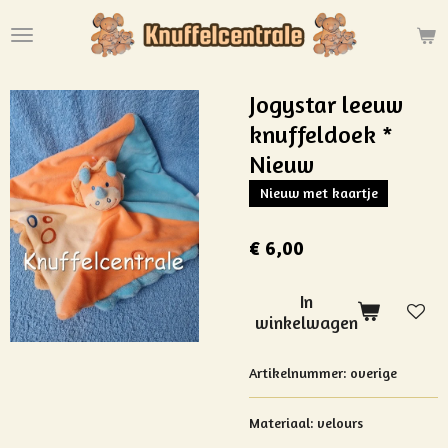
Ga
direct
naar
de
Jogystar leeuw
hoofdinhoud
knuffeldoek *
Nieuw
Nieuw met kaartje
€ 6,00
In
winkelwagen
Artikelnummer:
overige
Materiaal:
velours