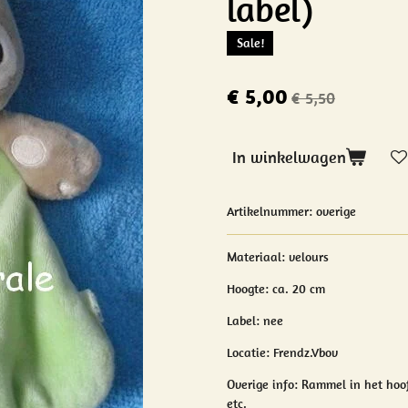
label)
Sale!
€ 5,00
€ 5,50
In winkelwagen
Artikelnummer:
overige
Materiaal:
velours
Hoogte: ca. 20 cm
Label: nee
Locatie: Frendz.Vbov
Overige info:
Rammel in het hoo
etc.