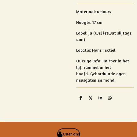
Materiaal: velours
Hoogte:
17 cm
Label: ja (wel ietwat slijtage
aan)
Locatie: Hans Textiel
Overige info:
Knisper in het
lijf.
rammel in het
hoofd.
Geborduurde ogen
neusgaten en mond.
D
D
S
D
e
e
h
e
l
e
a
l
e
l
r
e
n
e
n
Over ons