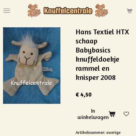
Ga
direct
naar
de
Hans Textiel HTX
hoofdinhoud
schaap
Babybasics
knuffeldoekje
rammel en
knisper 2008
€ 4,50
In
winkelwagen
Artikelnummer:
overige