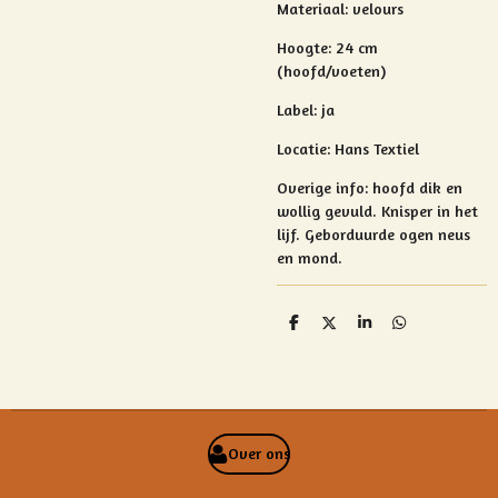
Materiaal: velours
Hoogte: 24 cm
(hoofd/voeten)
Label: ja
Locatie: Hans Textiel
Overige info:
hoofd dik en
wollig gevuld. Knisper in het
lijf. Geborduurde ogen neus
en mond.
D
D
S
D
e
e
h
e
l
e
a
l
e
l
r
e
n
e
n
Over ons