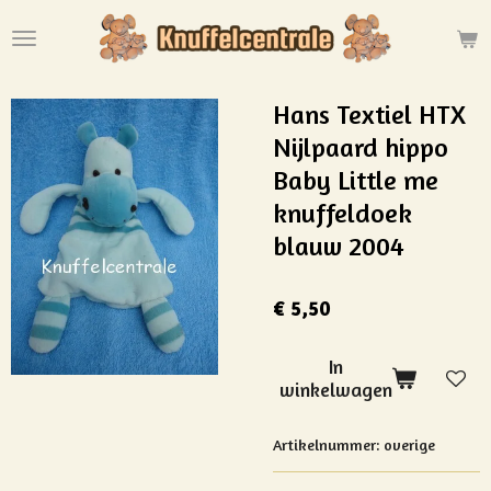
Ga
direct
naar
de
Hans Textiel HTX
hoofdinhoud
Nijlpaard hippo
Baby Little me
knuffeldoek
blauw 2004
€ 5,50
In
winkelwagen
Artikelnummer:
overige