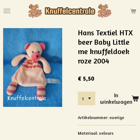
Ga
direct
naar
de
Hans Textiel HTX
hoofdinhoud
beer Baby Little
me knuffeldoek
roze 2004
€ 5,50
In
winkelwagen
Artikelnummer:
overige
Materiaal: velours