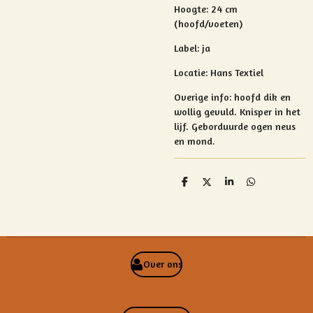
Hoogte: 24 cm
(hoofd/voeten)
Label: ja
Locatie: Hans Textiel
Overige info:
hoofd dik en
wollig gevuld. Knisper in het
lijf. Geborduurde ogen neus
en mond.
D
D
S
D
e
e
h
e
l
e
a
l
e
l
r
e
n
e
n
Over ons