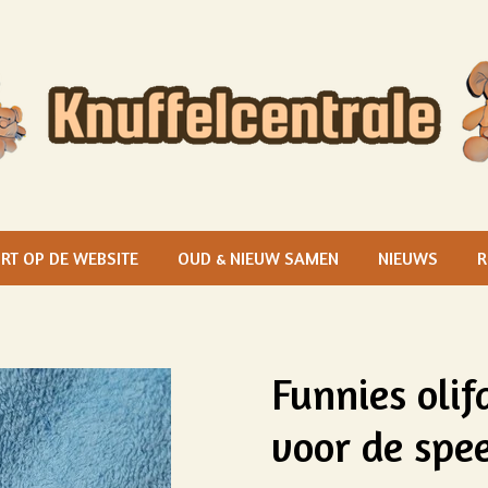
RT OP DE WEBSITE
OUD & NIEUW SAMEN
NIEUWS
R
Funnies olif
voor de spe