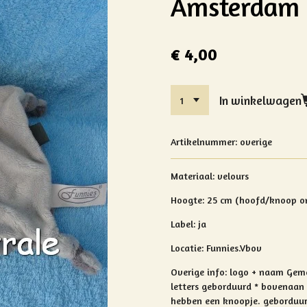
Amsterdam
€ 4,00
In winkelwagen
Artikelnummer:
overige
Materiaal: velours
Hoogte: 25 cm
(hoofd/knoop on
Label: ja
Locatie:
Funnies.Vbov
Overige info: logo + naam Gem
letters geborduurd *
bovenaan 
hebben een knoopje. geborduu