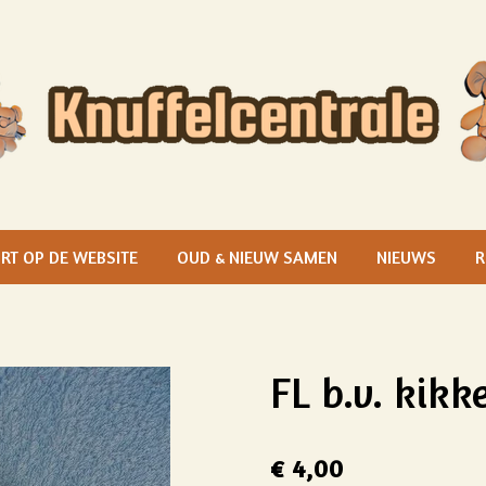
RT OP DE WEBSITE
OUD & NIEUW SAMEN
NIEUWS
R
FL b.v. kikk
€ 4,00