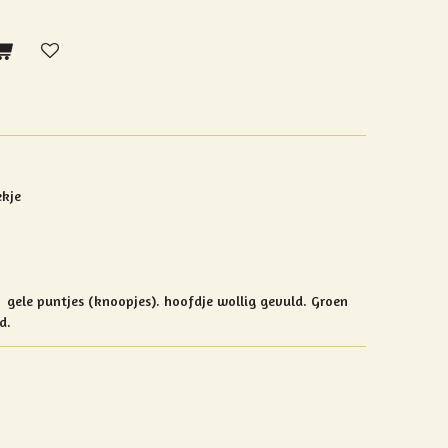
ekje
 gele puntjes (knoopjes).
hoofdje wollig gevuld. Groen
d.