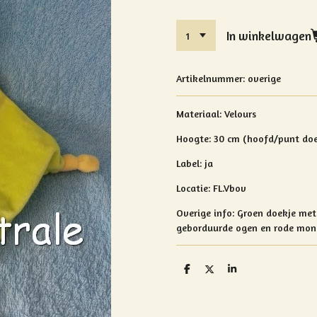
In winkelwagen
Artikelnummer:
overige
Materiaal: Velours
Hoogte: 30 cm (hoofd/punt do
Label: ja
Locatie: FL
.Vbov
Overige info: Groen
doekje met
geborduurde ogen en rode mon
D
D
S
e
e
h
l
e
a
e
l
r
n
e