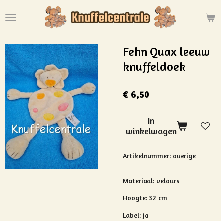
Ga
direct
naar
de
Fehn Quax leeuw
hoofdinhoud
knuffeldoek
€ 6,50
In
winkelwagen
Artikelnummer:
overige
Materiaal:
velours
Hoogte: 32 cm
Label: ja