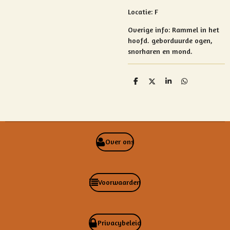
Locatie: F
Overige info:
Rammel in het
hoofd. geborduurde ogen,
snorharen en mond.
D
D
S
D
e
e
h
e
l
e
a
l
e
l
r
e
n
e
n
Over ons
Voorwaarden
Privacybeleid