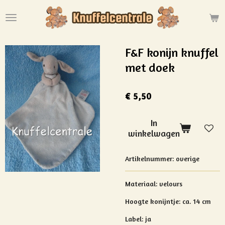
Ga
direct
naar
de
F&F konijn knuffel
hoofdinhoud
met doek
€ 5,50
In
winkelwagen
Artikelnummer:
overige
Materiaal: velours
Hoogte konijntje: ca. 14 cm
Label: ja