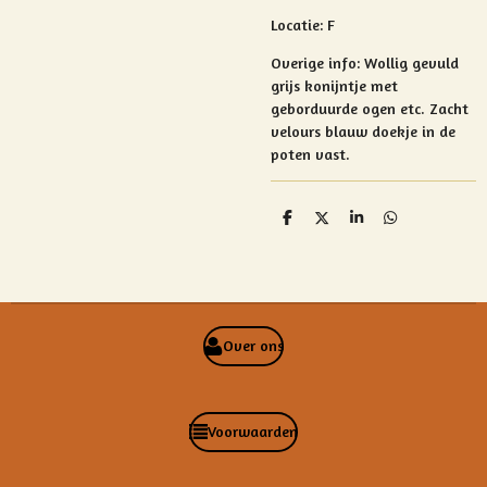
Locatie: F
Overige info: Wollig gevuld
grijs konijntje met
geborduurde ogen etc. Zacht
velours blauw doekje in de
poten vast.
D
D
S
D
e
e
h
e
l
e
a
l
e
l
r
e
n
e
n
Over ons
Voorwaarden