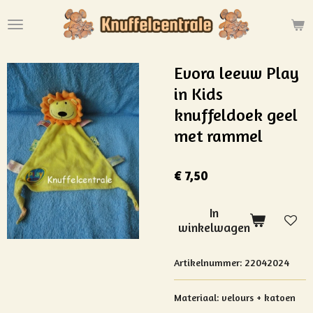
Ga
direct
naar
de
Evora leeuw Play
hoofdinhoud
in Kids
knuffeldoek geel
met rammel
€ 7,50
In
winkelwagen
Artikelnummer:
22042024
Materiaal: velours + katoen