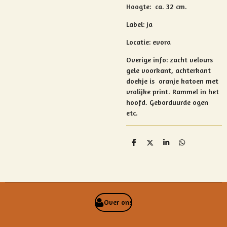
Hoogte: ca. 32 cm.
Label: ja
Locatie: evora
Overige info:
zacht velours
gele voorkant, achterkant
doekje is oranje katoen met
vrolijke print. Rammel in het
hoofd. Geborduurde ogen
etc.
D
D
S
D
e
e
h
e
l
e
a
l
e
l
r
e
n
e
n
Over ons