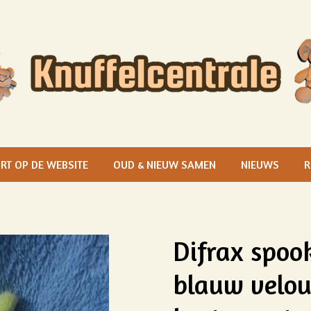
RT OP DE WEBSITE
OUD & NIEUW SAMEN
NIEUWS
R
Difrax spoo
blauw velou