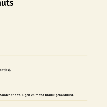
muts
oetjes),
t zonder knoop. Ogen en mond blauw geborduurd.