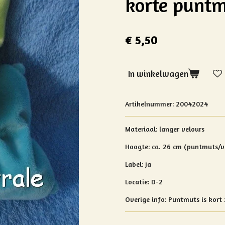
korte punt
€ 5,50
In winkelwagen
Artikelnummer:
20042024
Materiaal: langer velours
Hoogte:
ca. 26 cm (puntmuts/v
Label: ja
Locatie: D-2
Overige info: Puntmuts is kor