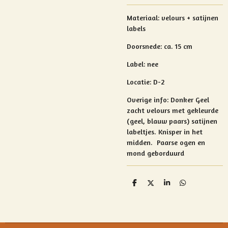
Materiaal: velours + satijnen
labels
Doorsnede:
ca. 15 cm
Label: nee
Locatie: D-2
Overige info: Donker
Geel
zacht velours met gekleurde
(geel, blauw paars) satijnen
labeltjes.
Knisper in het
midden.
Paarse ogen en
mond geborduurd
D
D
S
D
e
e
h
e
l
e
a
l
e
l
r
e
n
e
n