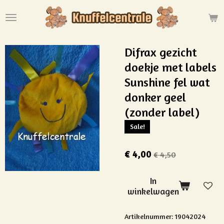
Ga
direct
naar
de
Difrax gezicht
hoofdinhoud
doekje met labels
Sunshine fel wat
donker geel
(zonder label)
Sale!
€ 4,00
€ 4,50
In
winkelwagen
Artikelnummer:
19042024