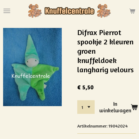
Ga
direct
naar
de
Difrax Pierrot
hoofdinhoud
spookje 2 kleuren
groen
knuffeldoek
langharig velours
€ 5,50
In
winkelwagen
Artikelnummer:
19042024