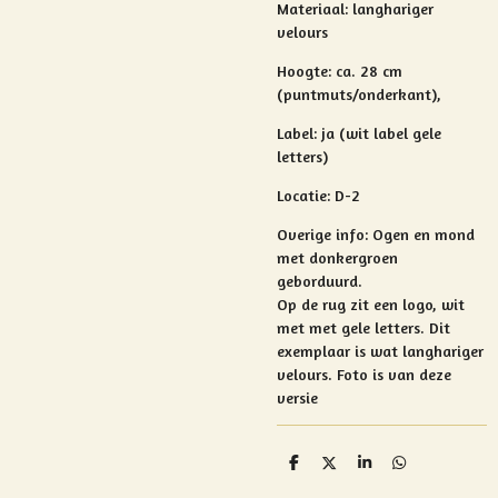
Materiaal: langhariger
velours
Hoogte:
ca. 28 cm
(puntmuts/onderkant),
Label: ja (wit label gele
letters)
Locatie: D-2
Overige info:
Ogen en mond
met donkergroen
geborduurd.
Op de rug zit een logo, wit
met met gele letters. Dit
exemplaar is wat langhariger
velours. Foto is van deze
versie
D
D
S
D
e
e
h
e