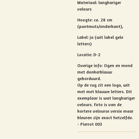
Materiaal: langhariger
velours
Hoogte:
ca. 28 cm
(puntmuts/onderkant),
Label: ja (wit label gele
letters)
Locatie: D-2
Overige info:
Ogen en mond
met donkerblauw
geborduurd.
Op de rug zit een logo, wit
met met blauwe letters. Dit
exemplaar is wat langhariger
velours. Foto is van de
kortere velourse versie maar
kleuren zijn exact hetzelfde.
- Pierrot 003