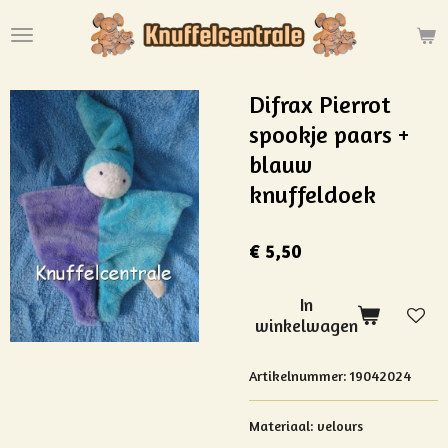
Ga
direct
naar
de
Difrax Pierrot
hoofdinhoud
spookje paars +
blauw
knuffeldoek
€ 5,50
In
winkelwagen
Artikelnummer:
19042024
Materiaal: velours