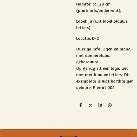
Hoogte:
ca. 28 cm
(puntmuts/onderkant),
Label: ja (wit label blauwe
letters)
Locatie: D-2
Overige info:
Ogen en mond
met donkerblauw
geborduurd.
Op de rug zit een logo, wit
met met blauwe letters. Dit
exemplaar is wat korthariger
velours- Pierrot 002
D
D
S
D
e
e
h
e
l
e
a
l
e
l
r
e
n
e
n