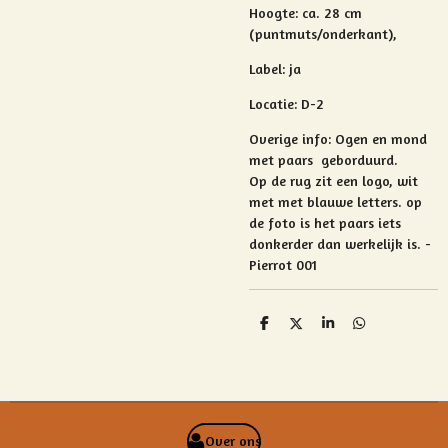
Hoogte:
ca. 28 cm
(puntmuts/onderkant),
Label: ja
Locatie: D-2
Overige info:
Ogen en mond
met paars geborduurd.
Op de rug zit een logo, wit
met met blauwe letters. op
de foto is het paars iets
donkerder dan werkelijk is. -
Pierrot 001
D
D
S
D
e
e
h
e
l
e
a
l
e
l
r
e
n
e
n
Over ons