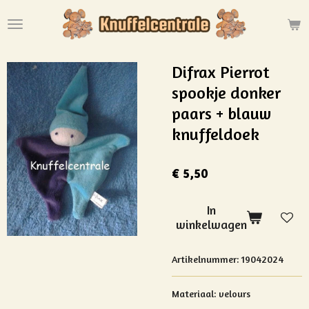
Ga
direct
naar
de
Difrax Pierrot
hoofdinhoud
spookje donker
paars + blauw
knuffeldoek
€ 5,50
In
winkelwagen
Artikelnummer:
19042024
Materiaal: velours