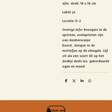
afm. doek: 18 x 18 cm
Label: ja
Locatie: D-2
Overige info:
knoopjes in de
sprieten, voelsprieten zijn
van donkeroranje
koord..
knisper in de
motiefjes op de vleugels. Lijf
zit als een soort 3D op het
doekje deels los. geborduurde
ogen en mond
D
D
S
D
e
e
h
e
l
e
a
l
e
l
r
e
n
e
n
Over ons