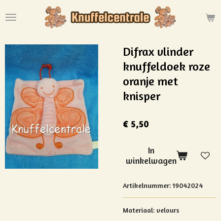
Ga
direct
naar
de
Difrax vlinder
hoofdinhoud
knuffeldoek roze
oranje met
knisper
€ 5,50
In
winkelwagen
Artikelnummer:
19042024
Materiaal: velours