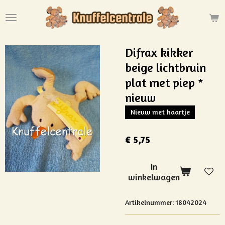
Ga
direct
naar
de
Difrax kikker
hoofdinhoud
beige lichtbruin
plat met piep *
nieuw
Nieuw met kaartje
€ 5,75
In
winkelwagen
Artikelnummer:
18042024