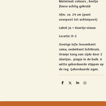
Materiaal:
velours , beetje
fleece achtig gekruld
Afm. ca. 24 cm (punt
voorpoot tot achterpoot)
Label: ja + Kaartje nieuw
Locatie: D-2
Overige info:
bovenkant
ceme, onderkant lichtbruin.
O
ranje tong van zijde door 2
sliertjes..
piepje in de buik. 6
witte geborduurde stippen op
de rug. Geborduurde ogen.
D
D
S
D
e
e
h
e
l
e
a
l
e
l
r
e
n
e
n