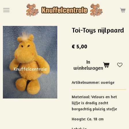
Ga
direct
naar
de
Toi-Toys nijlpaard
hoofdinhoud
€ 5,00
In
winkelwagen
Artikelnummer:
overige
Materiaal:
Velours en het
lijfje is dradig zacht
borgachtig pluizig stofje
Hoogte: Ca. 18 cm
Label: ja