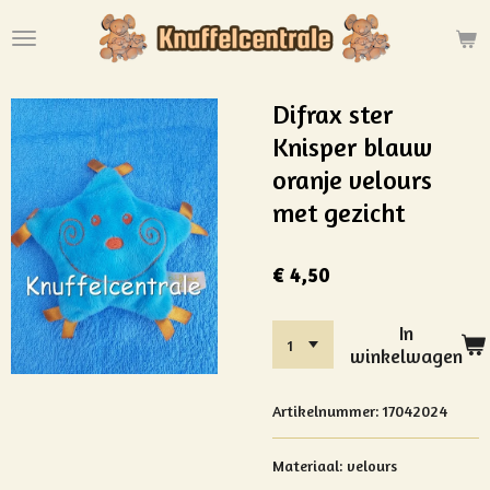
Ga
direct
naar
de
Difrax ster
hoofdinhoud
Knisper blauw
oranje velours
met gezicht
€ 4,50
In
winkelwagen
Artikelnummer:
17042024
Materiaal:
velours