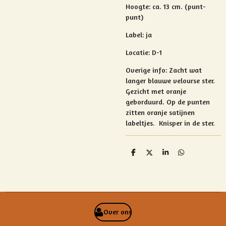
Hoogte:
ca. 13 cm. (punt-
punt)
Label: ja
Locatie: D-1
Overige info: Za
cht wat
langer blauwe velourse ster.
Gezicht met oranje
geborduurd. Op de punten
zitten o
ranje satijnen
labeltjes.
Knisper in de ster.
D
D
S
D
e
e
h
e
l
e
a
l
e
l
r
e
n
e
n
Over ons