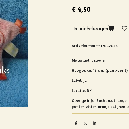
€ 4,50
In winkelwagen
Artikelnummer:
17042024
Materiaal:
velours
Hoogte:
ca. 13 cm. (punt-punt)
Label: ja
Locatie: D-1
Overige info: Za
cht wat langer 
punten zitten o
ranje satijnen 
D
D
S
e
e
h