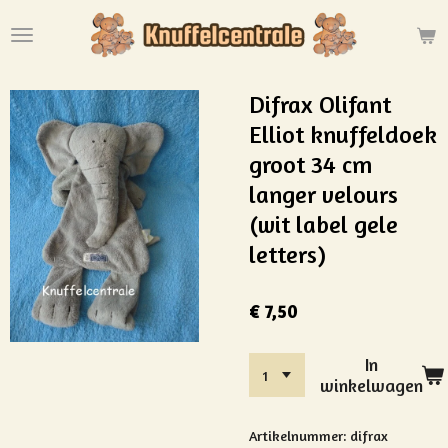
Ga
direct
naar
de
Difrax Olifant
hoofdinhoud
Elliot knuffeldoek
groot 34 cm
langer velours
(wit label gele
letters)
€ 7,50
In
winkelwagen
Artikelnummer:
difrax