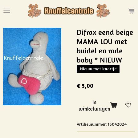
Ga
direct
naar
de
Difrax eend beige
hoofdinhoud
MAMA LOU met
buidel en rode
baby * NIEUW
Nieuw met kaartje
€ 5,00
In
winkelwagen
Artikelnummer:
16042024