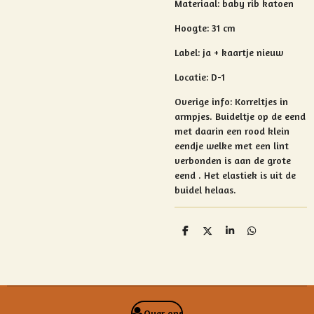
Materiaal:
baby rib katoen
Hoogte: 31
cm
Label: ja + kaartje nieuw
Locatie: D-1
Overige info:
Korreltjes in
armpjes.
Buideltje op de eend
met daarin een rood klein
eendje welke met een lint
verbonden is aan de grote
eend . Het elastiek is uit de
buidel helaas.
D
D
S
D
e
e
h
e
l
e
a
l
e
l
r
e
n
e
n
Over ons