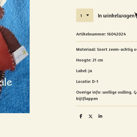
In winkelwagen
Artikelnummer:
16042024
Materiaal:
Soort zeem-achtig v
Hoogte:
21 cm
Label: ja
Locatie: D-1
Overige info: wollige vulling. 
bijtflappen
D
D
S
e
e
h
l
e
a
e
l
r
n
e