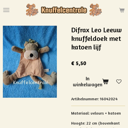
Ga
direct
naar
de
Difrax Leo Leeuw
hoofdinhoud
knuffeldoek met
katoen lijf
€ 5,50
In
winkelwagen
Artikelnummer:
16042024
Materiaal:
velours + katoen
Hoogte:
22 cm (bovenkant