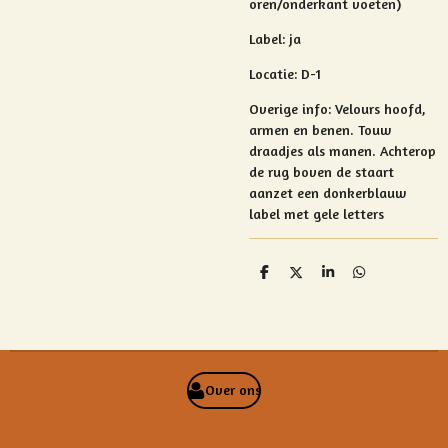
oren/onderkant voeten)
Label: ja
Locatie: D-1
Overige info: Velours hoofd,
armen en benen. Touw
draadjes als manen.
Achterop
de rug boven de staart
aanzet een donkerblauw
label met gele letters
D
D
S
D
e
e
h
e
l
e
a
l
e
l
r
e
n
e
n
Over ons