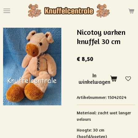
Ga
direct
naar
de
Nicotoy varken
hoofdinhoud
knuffel 30 cm
€ 8,50
In
winkelwagen
Artikelnummer:
15042024
Materiaal:
zacht wat langer
velours
Hoogte:
30 cm
(hoofd/voeten)