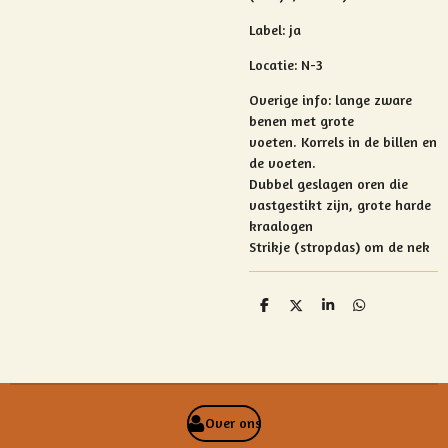
Label: ja
Locatie: N-3
Overige info:
lange zware
benen met grote
voeten.
Korrels in de billen en
de voeten.
Dubbel geslagen oren die
vastgestikt zijn, grote harde
kraalogen
Strikje (stropdas) om de nek
D
D
S
D
e
e
h
e
l
e
a
l
e
l
r
e
n
e
n
Over ons