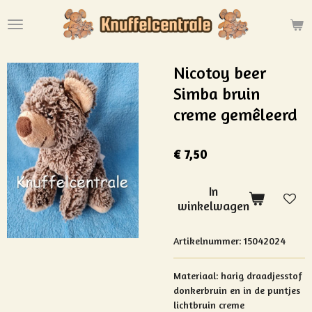
Ga
direct
naar
de
Nicotoy beer
hoofdinhoud
Simba bruin
creme gemêleerd
€ 7,50
In
winkelwagen
Artikelnummer:
15042024
Materiaal:
harig draadjesstof
donkerbruin en in de puntjes
lichtbruin creme