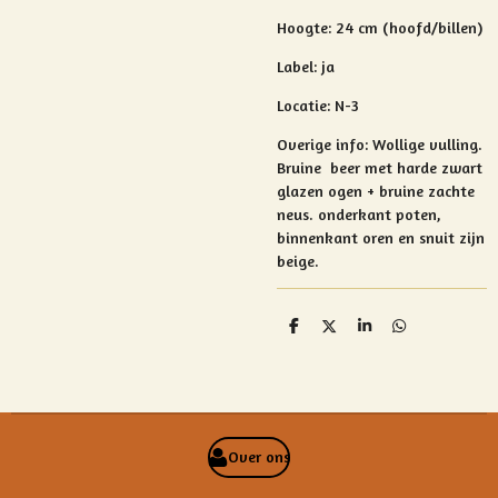
Hoogte: 24 cm (hoofd/billen)
Label: ja
Locatie: N-3
Overige info:
Wollige vulling.
Bruine
beer met harde zwart
glazen ogen + bruine zachte
neus. onderkant poten,
binnenkant oren en snuit zijn
beige.
D
D
S
D
e
e
h
e
l
e
a
l
e
l
r
e
n
e
n
Over ons