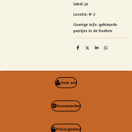
label: ja
Locatie: N-2
Overige info:
gekleurde
puntjes in de hoeken
D
D
S
D
e
e
h
e
l
e
a
l
e
l
r
e
n
e
n
Over ons
Voorwaarden
Privacybeleid