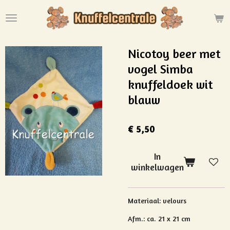
Ga
direct
naar
de
Nicotoy beer met
hoofdinhoud
vogel Simba
knuffeldoek wit
blauw
€ 5,50
In
winkelwagen
Materiaal:
velours
Afm.: ca. 21 x 21 cm